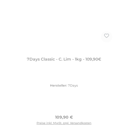
7Days Classic - C. Lim - 1kg - 109,90€
Hersteller:
7Days
Regulärer Preis:
109,90 €
Preise inkl. MwSt. zzgl. Versandkosten