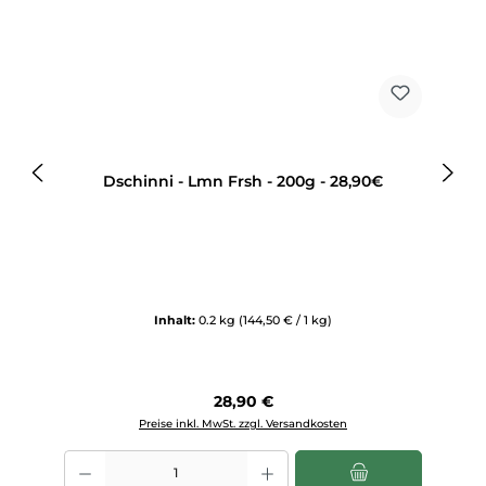
Dschinni - Lmn Frsh - 200g - 28,90€
Inhalt:
0.2 kg
(144,50 € / 1 kg)
Regulärer Preis:
28,90 €
Preise inkl. MwSt. zzgl. Versandkosten
Produkt Anzahl: Gib den gewünschten Wert ein oder benutze die Sch