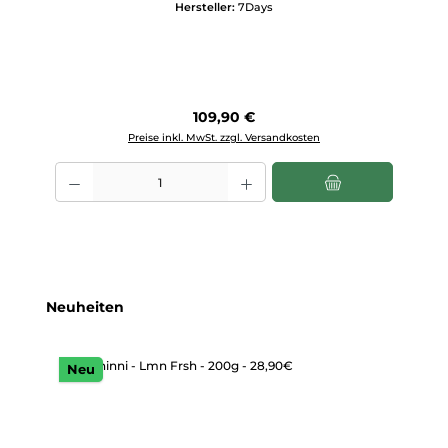
Hersteller:
7Days
Regulärer Preis:
109,90 €
Preise inkl. MwSt. zzgl. Versandkosten
Produkt Anzahl: Gib den gewünschten Wert ein oder benutze die Scha
Produktgalerie überspringen
Neuheiten
Neu