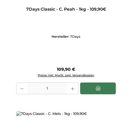
7Days Classic - C. Peah - 1kg - 109,90€
Hersteller:
7Days
Regulärer Preis:
109,90 €
Preise inkl. MwSt. zzgl. Versandkosten
Produkt Anzahl: Gib den gewünschten Wert ein oder benutze die Scha