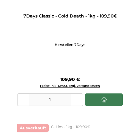
7Days Classic - Cold Death - 1kg - 109,90€
Hersteller:
7Days
Regulärer Preis:
109,90 €
Preise inkl. MwSt. zzgl. Versandkosten
Produkt Anzahl: Gib den gewünschten Wert ein oder benutze die Scha
Ausverkauft