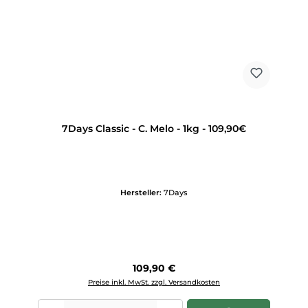
7Days Classic - C. Melo - 1kg - 109,90€
Hersteller:
7Days
Regulärer Preis:
109,90 €
Preise inkl. MwSt. zzgl. Versandkosten
Produkt Anzahl: Gib den gewünschten Wert ein oder benutze die Scha