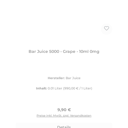
Bar Juice 5000 - Grape - 10ml 0mg
Hersteller:
Bar Juice
Inhalt:
0.01 Liter
(990,00 € / 1 Liter)
Regulärer Preis:
9,90 €
Preise inkl. MwSt. zzgl. Versandkosten
Details