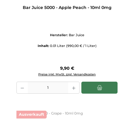
Bar Juice 5000 - Apple Peach - 10ml 0mg
Hersteller:
Bar Juice
Inhalt:
0.01 Liter
(990,00 € / 1 Liter)
Regulärer Preis:
9,90 €
Preise inkl. MwSt. zzgl. Versandkosten
Produkt Anzahl: Gib den gewünschten Wert ein oder benutze die Scha
Ausverkauft