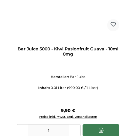
Bar Juice 5000 - Kiwi Pasionfruit Guava - 10ml
0mg
Hersteller:
Bar Juice
Inhalt:
0.01 Liter
(990,00 € / 1 Liter)
Regulärer Preis:
9,90 €
Preise inkl. MwSt. zzgl. Versandkosten
Produkt Anzahl: Gib den gewünschten Wert ein oder benutze die Scha