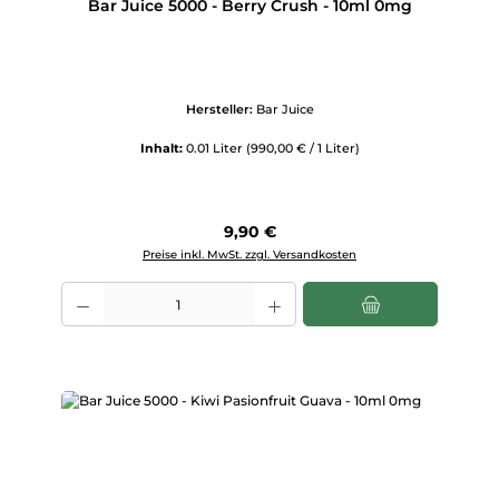
Bar Juice 5000 - Berry Crush - 10ml 0mg
Hersteller:
Bar Juice
Inhalt:
0.01 Liter
(990,00 € / 1 Liter)
Regulärer Preis:
9,90 €
Preise inkl. MwSt. zzgl. Versandkosten
Produkt Anzahl: Gib den gewünschten Wert ein oder benutze die Scha