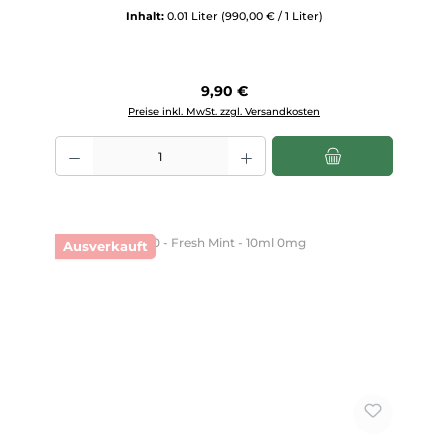
Inhalt:
0.01 Liter
(990,00 € / 1 Liter)
Regulärer Preis:
9,90 €
Preise inkl. MwSt. zzgl. Versandkosten
Produkt Anzahl: Gib den gewünschten Wert ein oder benutze die Scha
Ausverkauft