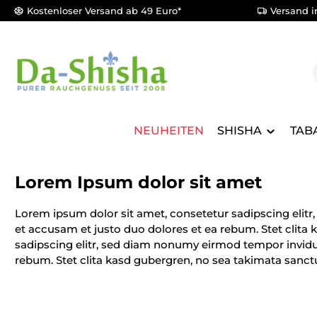
Kostenloser Versand ab 49 Euro*
Versand i
m Hauptinhalt springen
Zur Suche springen
Zur Hauptnavigation springen
NEUHEITEN
SHISHA
TAB
Lorem Ipsum dolor sit amet
Lorem ipsum dolor sit amet, consetetur sadipscing elit
et accusam et justo duo dolores et ea rebum. Stet clita
sadipscing elitr, sed diam nonumy eirmod tempor invidun
rebum. Stet clita kasd gubergren, no sea takimata sanct