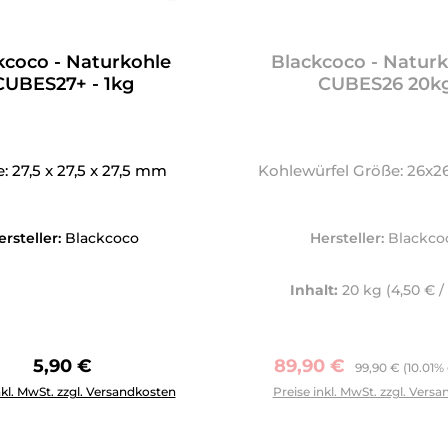
kcoco - Naturkohle
Blackcoco - Naturk
CUBES27+ - 1kg
CUBES26 20k
: 27,5 x 27,5 x 27,5 mm
Kohlewürfel Größe: 26x
ersteller:
Blackcoco
Hersteller:
Blackco
Inhalt:
20 kg
(4,50 € /
Regulärer Preis:
Verkaufspreis:
Regulärer Preis
5,90 €
89,90 €
99,90 €
(10.01%
Anzahl: Gib den gewünschten Wert ein oder benutze die Schal
nkl. MwSt. zzgl. Versandkosten
Preise inkl. MwSt. zzgl. Vers