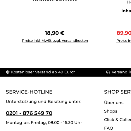
H
Inha
Regulärer Preis:
Verka
18,90 €
89,9
Produkt Anzahl: Gib den gewünschten Wert ein oder b
Produkt 
Preise inkl. MwSt. zzgl. Versandkosten
Preise i
Kostenloser Versand ab 49 Euro*
Versand i
SERVICE-HOTLINE
SHOP SER
Unterstützung und Beratung unter:
Über uns
Shops
0201 - 876 549 70
Click & Colle
Montag bis Freitag, 08:00 - 16:30 Uhr
FAQ