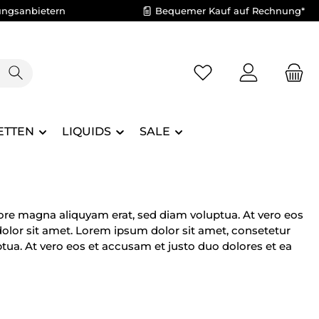
ungsanbietern
Bequemer Kauf auf Rechnung*
Du hast 0 Produkte 
ETTEN
LIQUIDS
SALE
ore magna aliquyam erat, sed diam voluptua. At vero eos
olor sit amet. Lorem ipsum dolor sit amet, consetetur
ua. At vero eos et accusam et justo duo dolores et ea