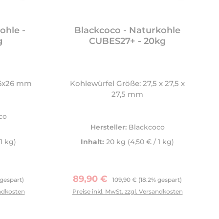
ohle -
Blackcoco - Naturkohle
g
CUBES27+ - 20kg
26x26 mm
Kohlewürfel Größe: 27,5 x 27,5 x
27,5 mm
co
Hersteller:
Blackcoco
 1 kg)
Inhalt:
20 kg
(4,50 € / 1 kg)
:
Verkaufspreis:
Regulärer Preis:
89,90 €
 gespart)
109,90 €
(18.2% gespart)
tflächen um die Anzahl zu erhöhen oder zu reduzieren.
andkosten
Preise inkl. MwSt. zzgl. Versandkosten