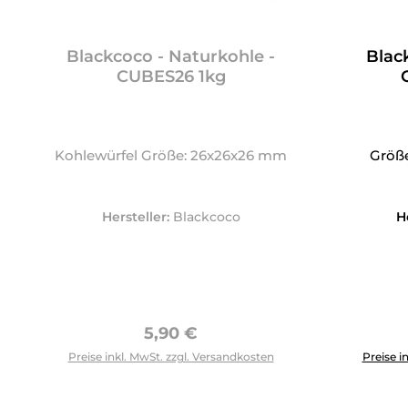
Blackcoco - Naturkohle -
Blac
CUBES26 1kg
Kohlewürfel Größe: 26x26x26 mm
Größe
Hersteller:
Blackcoco
H
Regulärer Preis:
5,90 €
Produkt 
Preise inkl. MwSt. zzgl. Versandkosten
Preise i