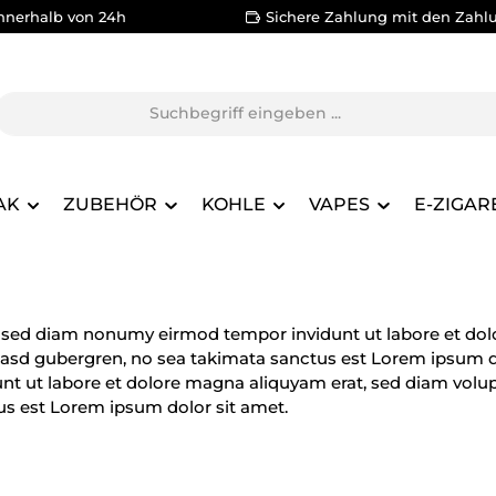
nnerhalb von 24h
Sichere Zahlung mit den Zahl
AK
ZUBEHÖR
KOHLE
VAPES
E-ZIGAR
r, sed diam nonumy eirmod tempor invidunt ut labore et dol
 kasd gubergren, no sea takimata sanctus est Lorem ipsum d
t ut labore et dolore magna aliquyam erat, sed diam volupt
us est Lorem ipsum dolor sit amet.