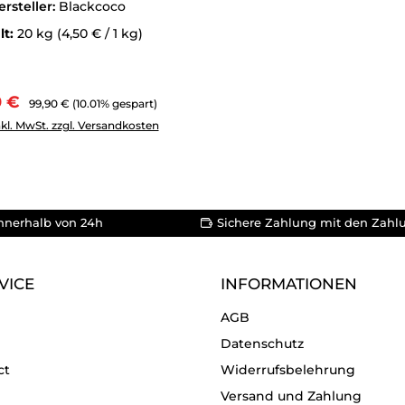
ersteller:
Blackcoco
lt:
20 kg
(4,50 € / 1 kg)
ufspreis:
Regulärer Preis:
0 €
99,90 €
(10.01% gespart)
enutze die Schaltflächen um die Anzahl zu erhöhen oder zu 
Anzahl: Gib den gewünschten Wert ein oder benutze die Schal
nkl. MwSt. zzgl. Versandkosten
nnerhalb von 24h
Sichere Zahlung mit den Zahl
VICE
INFORMATIONEN
AGB
Datenschutz
ct
Widerrufsbelehrung
Versand und Zahlung