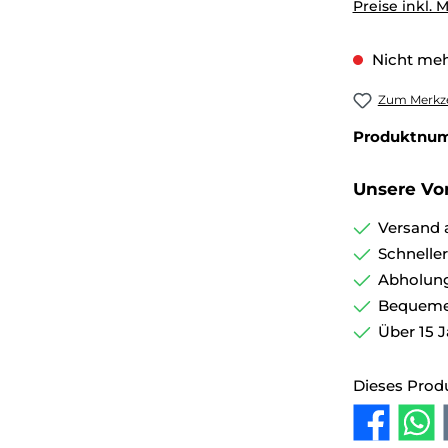
Preise inkl. 
Nicht meh
Zum Merkze
Produktnu
Unsere Vor
Versand 
Schnelle
Abholung
Bequemer
Über 15 J
Dieses Prod