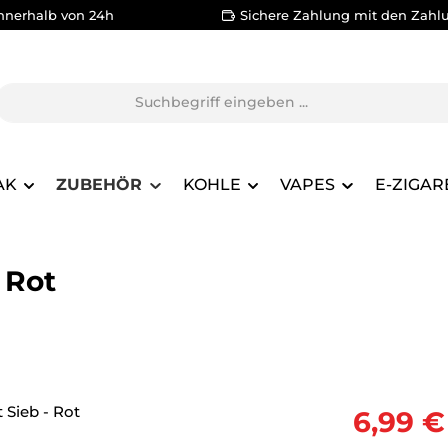
nnerhalb von 24h
Sichere Zahlung mit den Zahl
AK
ZUBEHÖR
KOHLE
VAPES
E-ZIGAR
 Rot
Verkaufsprei
6,99 €