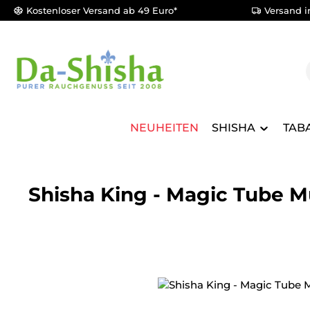
Kostenloser Versand ab 49 Euro*
Versand i
m Hauptinhalt springen
Zur Suche springen
Zur Hauptnavigation springen
NEUHEITEN
SHISHA
TAB
Shisha King - Magic Tube M
Bildergalerie überspringen