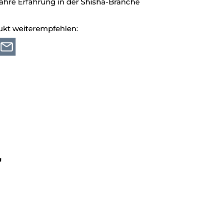
ahre Erfahrung in der Shisha-Branche
ukt weiterempfehlen:
"