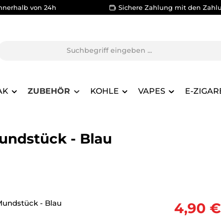
nnerhalb von 24h
Sichere Zahlung mit den Zahl
AK
ZUBEHÖR
KOHLE
VAPES
E-ZIGAR
undstück - Blau
Verkaufsprei
4,90 €