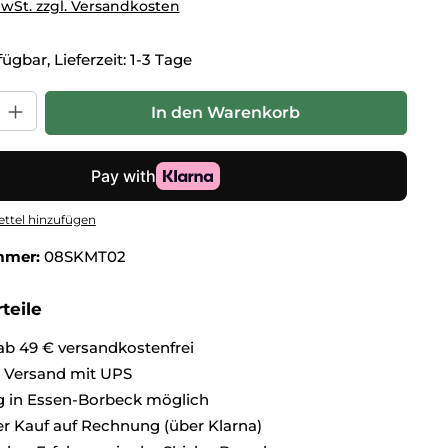
MwSt. zzgl. Versandkosten
ügbar, Lieferzeit: 1-3 Tage
hl: Gib den gewünschten Wert ein oder benutze die Schaltflä
In den Warenkorb
ttel hinzufügen
mmer:
08SKMT02
teile
ab 49 € versandkostenfrei
r Versand mit UPS
 in Essen-Borbeck möglich
 Kauf auf Rechnung (über Klarna)