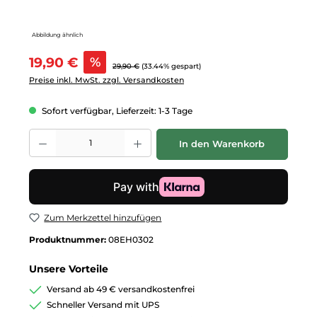
Abbildung ähnlich
Verkaufspreis:
19,90 €
%
Regulärer Preis:
29,90 €
(33.44% gespart)
Preise inkl. MwSt. zzgl. Versandkosten
Sofort verfügbar, Lieferzeit: 1-3 Tage
Produkt Anzahl: Gib den gewünschten Wert ein oder benutze die Schalt
In den Warenkorb
Zum Merkzettel hinzufügen
Produktnummer:
08EH0302
Unsere Vorteile
Versand ab 49 € versandkostenfrei
Schneller Versand mit UPS