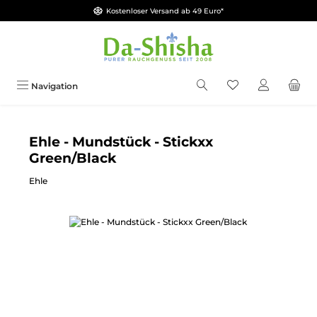
Kostenloser Versand ab 49 Euro*
Zum Hauptinhalt springen
Du hast 0 Produkt
Navigation
Ehle - Mundstück - Stickxx
Green/Black
Ehle
Bildergalerie überspringen