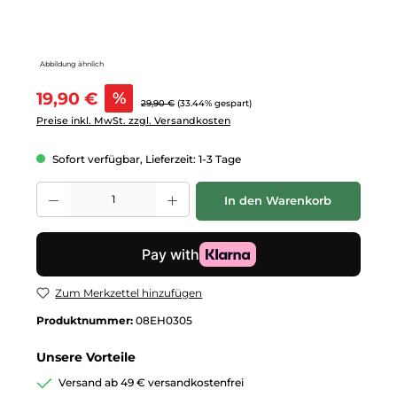
Abbildung ähnlich
Verkaufspreis:
19,90 €
%
Regulärer Preis:
29,90 €
(33.44% gespart)
Preise inkl. MwSt. zzgl. Versandkosten
Sofort verfügbar, Lieferzeit: 1-3 Tage
Produkt Anzahl: Gib den gewünschten Wert ein oder benutze die Schalt
In den Warenkorb
Zum Merkzettel hinzufügen
Produktnummer:
08EH0305
Unsere Vorteile
Versand ab 49 € versandkostenfrei