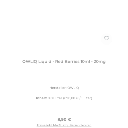
OWLIQ Liquid - Red Berries 10ml - 20mg
Hersteller:
OWLIQ
Inhalt:
0.01 Liter
(890,00 € / 1 Liter)
Regulärer Preis:
8,90 €
Preise inkl. MwSt. zzgl. Versandkosten