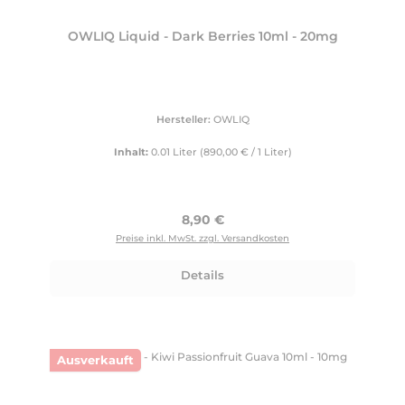
OWLIQ Liquid - Dark Berries 10ml - 20mg
Hersteller:
OWLIQ
Inhalt:
0.01 Liter
(890,00 € / 1 Liter)
Regulärer Preis:
8,90 €
Preise inkl. MwSt. zzgl. Versandkosten
Details
Ausverkauft