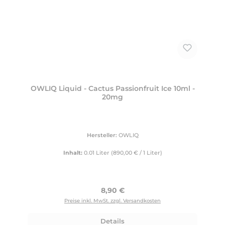
OWLIQ Liquid - Cactus Passionfruit Ice 10ml -
20mg
Hersteller:
OWLIQ
Inhalt:
0.01 Liter
(890,00 € / 1 Liter)
Regulärer Preis:
8,90 €
Preise inkl. MwSt. zzgl. Versandkosten
Details