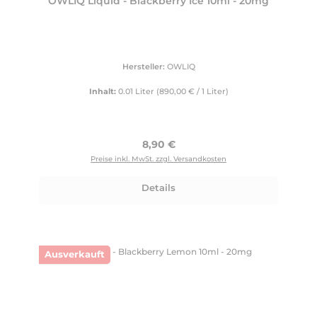
OWLIQ Liquid - Blackberry Ice 10ml - 20mg
Hersteller:
OWLIQ
Inhalt:
0.01 Liter
(890,00 € / 1 Liter)
Regulärer Preis:
8,90 €
Preise inkl. MwSt. zzgl. Versandkosten
Details
Ausverkauft