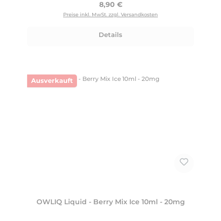
Regulärer Preis:
8,90 €
Preise inkl. MwSt. zzgl. Versandkosten
Details
Ausverkauft
OWLIQ Liquid - Berry Mix Ice 10ml - 20mg