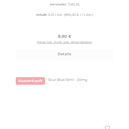
Hersteller:
OWLIQ
Inhalt:
0.01 Liter
(890,00 € / 1 Liter)
Regulärer Preis:
8,90 €
Preise inkl. MwSt. zzgl. Versandkosten
Details
Ausverkauft