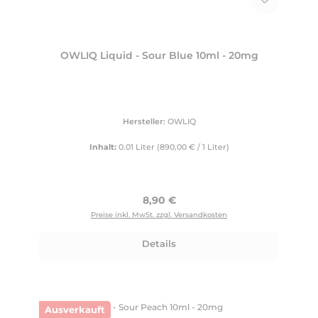
OWLIQ Liquid - Sour Blue 10ml - 20mg
Hersteller:
OWLIQ
Inhalt:
0.01 Liter
(890,00 € / 1 Liter)
Regulärer Preis:
8,90 €
Preise inkl. MwSt. zzgl. Versandkosten
Details
Ausverkauft