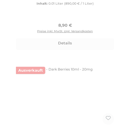
Inhalt:
0.01 Liter
(890,00 € / 1 Liter)
Regulärer Preis:
8,90 €
Preise inkl. MwSt. zzgl. Versandkosten
Details
Ausverkauft