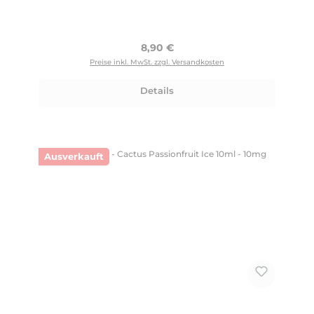
Regulärer Preis:
8,90 €
Preise inkl. MwSt. zzgl. Versandkosten
Details
Ausverkauft