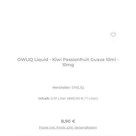
OWLIQ Liquid - Kiwi Passionfruit Guava 10ml -
10mg
Hersteller:
OWLIQ
Inhalt:
0.01 Liter
(890,00 € / 1 Liter)
Regulärer Preis:
8,90 €
Preise inkl. MwSt. zzgl. Versandkosten