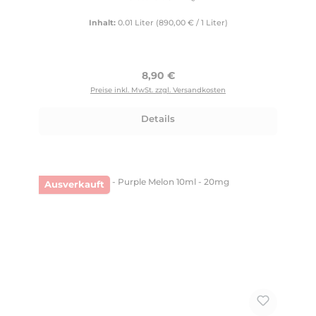
Inhalt:
0.01 Liter
(890,00 € / 1 Liter)
Regulärer Preis:
8,90 €
Preise inkl. MwSt. zzgl. Versandkosten
Details
Ausverkauft