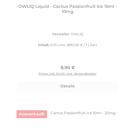
OWLIQ Liquid - Cactus Passionfruit Ice 10ml -
10mg
Hersteller:
OWLIQ
Inhalt:
0.01 Liter
(890,00 € / 1 Liter)
Regulärer Preis:
8,90 €
Preise inkl. MwSt. zzgl. Versandkosten
Details
Ausverkauft