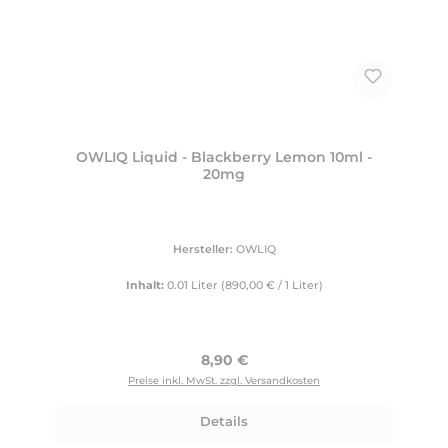
OWLIQ Liquid - Blackberry Lemon 10ml -
20mg
Hersteller:
OWLIQ
Inhalt:
0.01 Liter
(890,00 € / 1 Liter)
Regulärer Preis:
8,90 €
Preise inkl. MwSt. zzgl. Versandkosten
Details