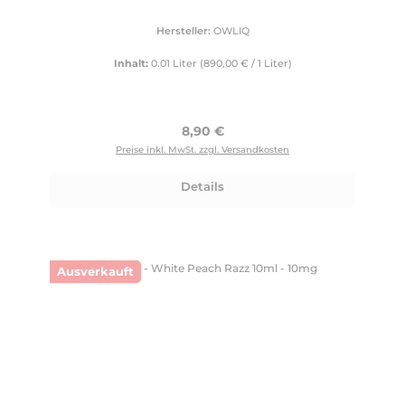
Hersteller:
OWLIQ
Inhalt:
0.01 Liter
(890,00 € / 1 Liter)
Regulärer Preis:
8,90 €
Preise inkl. MwSt. zzgl. Versandkosten
Details
Ausverkauft