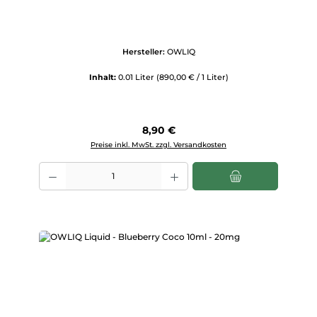
Hersteller:
OWLIQ
Inhalt:
0.01 Liter
(890,00 € / 1 Liter)
Regulärer Preis:
8,90 €
Preise inkl. MwSt. zzgl. Versandkosten
Produkt Anzahl: Gib den gewünschten Wert ein oder benutze die Scha