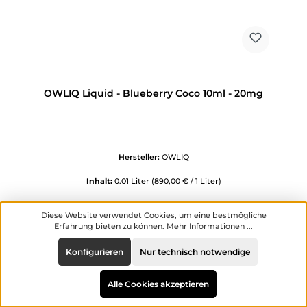
OWLIQ Liquid - Blueberry Coco 10ml - 20mg
Hersteller:
OWLIQ
Inhalt:
0.01 Liter
(890,00 € / 1 Liter)
Diese Website verwendet Cookies, um eine bestmögliche
Erfahrung bieten zu können.
Mehr Informationen ...
Regulärer Preis:
8,90 €
Preise inkl. MwSt. zzgl. Versandkosten
Konfigurieren
Nur technisch notwendige
Produkt Anzahl: Gib den gewünschten Wert ein oder benutze die Scha
Alle Cookies akzeptieren