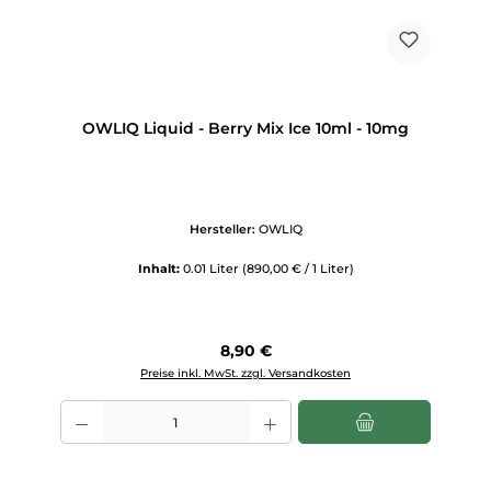
OWLIQ Liquid - Berry Mix Ice 10ml - 10mg
Hersteller:
OWLIQ
Inhalt:
0.01 Liter
(890,00 € / 1 Liter)
Regulärer Preis:
8,90 €
Preise inkl. MwSt. zzgl. Versandkosten
Produkt Anzahl: Gib den gewünschten Wert ein oder benutze die Scha