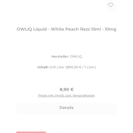
OWLIQ Liquid - White Peach Razz 10ml - 10mg
Hersteller:
OWLIQ
Inhalt:
0.01 Liter
(890,00 € / 1 Liter)
Regulärer Preis:
8,90 €
Preise inkl. MwSt. zzgl. Versandkosten
Details