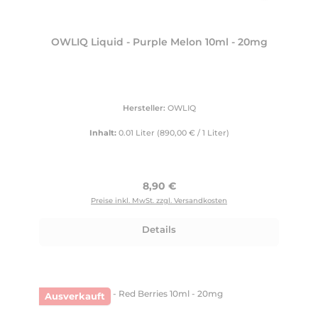
OWLIQ Liquid - Purple Melon 10ml - 20mg
Hersteller:
OWLIQ
Inhalt:
0.01 Liter
(890,00 € / 1 Liter)
Regulärer Preis:
8,90 €
Preise inkl. MwSt. zzgl. Versandkosten
Details
Ausverkauft