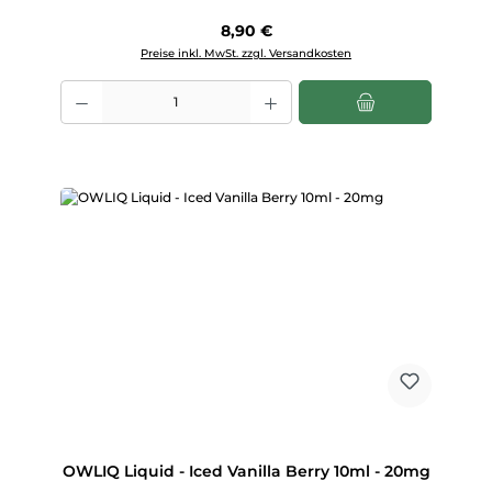
Regulärer Preis:
8,90 €
Preise inkl. MwSt. zzgl. Versandkosten
Produkt Anzahl: Gib den gewünschten Wert ein oder benutze die Scha
OWLIQ Liquid - Iced Vanilla Berry 10ml - 20mg