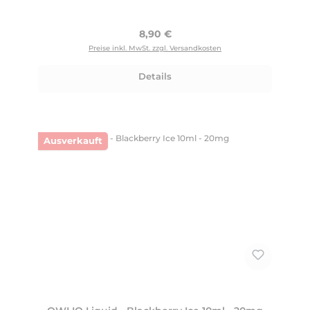
Regulärer Preis:
8,90 €
Preise inkl. MwSt. zzgl. Versandkosten
Details
Ausverkauft