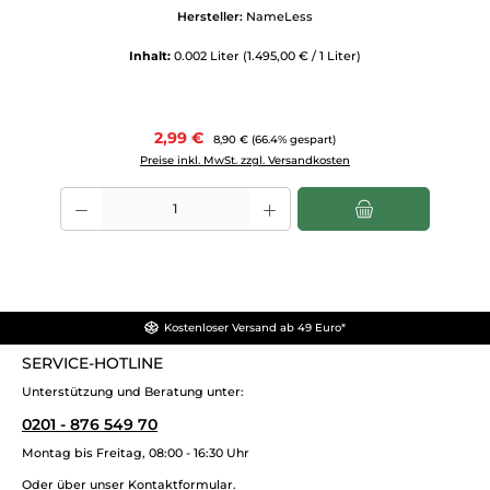
Hersteller:
NameLess
Inhalt:
0.002 Liter
(1.495,00 € / 1 Liter)
Verkaufspreis:
2,99 €
Regulärer Preis:
8,90 €
(66.4% gespart)
Preise inkl. MwSt. zzgl. Versandkosten
Produkt Anzahl: Gib den gewünschten Wert ein oder benutze die Scha
Kostenloser Versand ab 49 Euro*
SERVICE-HOTLINE
Unterstützung und Beratung unter:
0201 - 876 549 70
Montag bis Freitag, 08:00 - 16:30 Uhr
Oder über unser
Kontaktformular
.