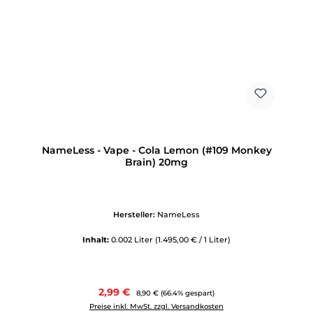
NameLess - Vape - Cola Lemon (#109 Monkey
Brain) 20mg
Hersteller:
NameLess
Inhalt:
0.002 Liter
(1.495,00 € / 1 Liter)
Verkaufspreis:
2,99 €
Regulärer Preis:
8,90 €
(66.4% gespart)
Preise inkl. MwSt. zzgl. Versandkosten