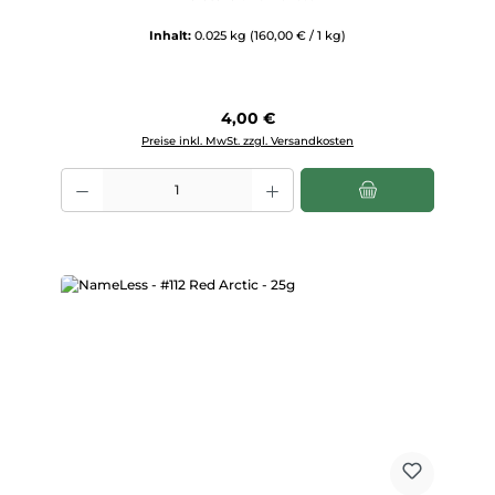
Inhalt:
0.025 kg
(160,00 € / 1 kg)
Regulärer Preis:
4,00 €
Preise inkl. MwSt. zzgl. Versandkosten
Produkt Anzahl: Gib den gewünschten Wert ein oder benutze die Scha