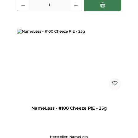
Produkt Anzahl: Gib den gewünschten Wert ein oder benutze die Scha
NameLess - #100 Cheeze P!E - 25g
Hersteller:
NameLess