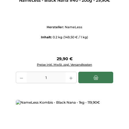
NameLess - Black Nana #40 - 200g - 29,90€
Hersteller:
NameLess
Inhalt:
0.2 kg
(149,50 € / 1 kg)
Regulärer Preis:
29,90 €
Preise inkl. MwSt. zzgl. Versandkosten
Produkt Anzahl: Gib den gewünschten Wert ein oder benutze die Scha