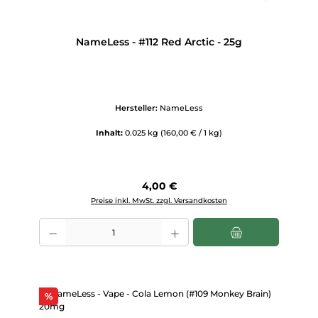
NameLess - #112 Red Arctic - 25g
Hersteller:
NameLess
Inhalt:
0.025 kg
(160,00 € / 1 kg)
Regulärer Preis:
4,00 €
Preise inkl. MwSt. zzgl. Versandkosten
Produkt Anzahl: Gib den gewünschten Wert ein oder benutze die Scha
Rabatt
%