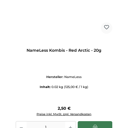
NameLess Kombis - Red Arctic - 20g
Hersteller:
NameLess
Inhalt:
0.02 kg
(125,00 € / 1 kg)
Regulärer Preis:
2,50 €
Preise inkl. MwSt. zzgl. Versandkosten
Produkt Anzahl: Gib den gewünschten Wert ein oder benutze die Scha