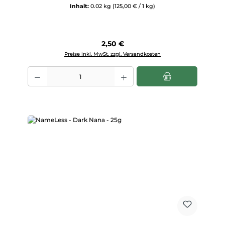
Inhalt:
0.02 kg
(125,00 € / 1 kg)
Regulärer Preis:
2,50 €
Preise inkl. MwSt. zzgl. Versandkosten
Produkt Anzahl: Gib den gewünschten Wert ein oder benutze die Scha