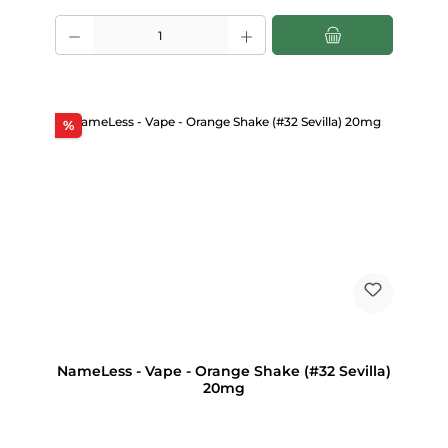
Produkt Anzahl: Gib den gewünschten Wert ein oder benutze die Scha
Rabatt
%
NameLess - Vape - Orange Shake (#32 Sevilla)
20mg