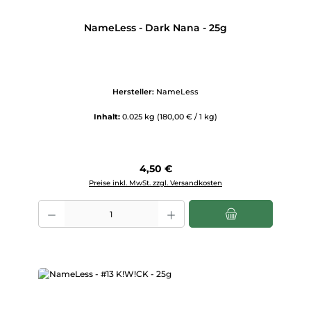
NameLess - Dark Nana - 25g
Hersteller:
NameLess
Inhalt:
0.025 kg
(180,00 € / 1 kg)
Regulärer Preis:
4,50 €
Preise inkl. MwSt. zzgl. Versandkosten
Produkt Anzahl: Gib den gewünschten Wert ein oder benutze die Scha