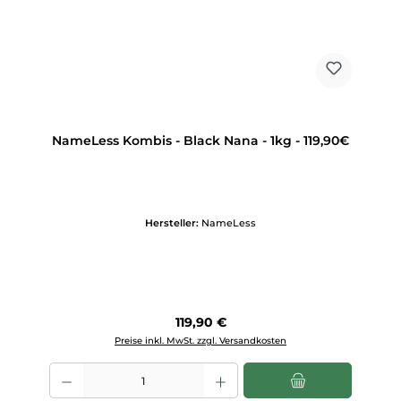
NameLess Kombis - Black Nana - 1kg - 119,90€
Hersteller:
NameLess
Regulärer Preis:
119,90 €
Preise inkl. MwSt. zzgl. Versandkosten
Produkt Anzahl: Gib den gewünschten Wert ein oder benutze die Scha