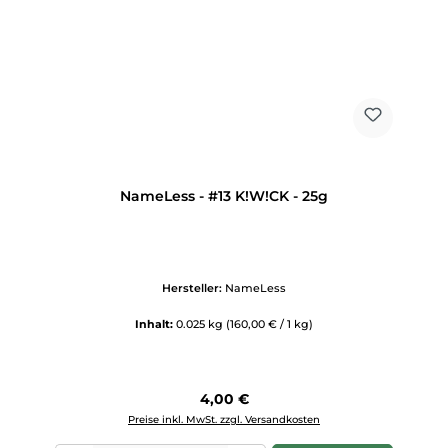
NameLess - #13 K!W!CK - 25g
Hersteller:
NameLess
Inhalt:
0.025 kg
(160,00 € / 1 kg)
Regulärer Preis:
4,00 €
Preise inkl. MwSt. zzgl. Versandkosten