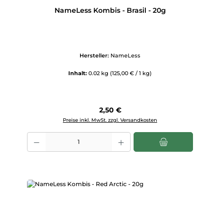
NameLess Kombis - Brasil - 20g
Hersteller:
NameLess
Inhalt:
0.02 kg
(125,00 € / 1 kg)
Regulärer Preis:
2,50 €
Preise inkl. MwSt. zzgl. Versandkosten
Produkt Anzahl: Gib den gewünschten Wert ein oder benutze die Scha